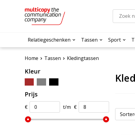
Relatiegeschenken
Tassen
Sport
T
Home
Tassen
Kledingtassen
Kleur
Kle
Prijs
€
t/m
€