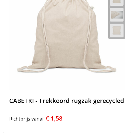
Strandtassen
Toilettassen
Waterbestendige tassen
Reistassensets
Duffeltassen
Autotassen
Goodiebags
CABETRI - Trekkoord rugzak gerecycled
Aktetassen
€ 1,58
Trolleys
Richtprijs vanaf