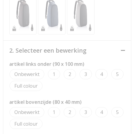
Strandtassen
Toilettassen
Waterbestendige tassen
Reistassensets
2. Selecteer een bewerking
Duffeltassen
artikel links onder (90 x 100 mm)
Onbewerkt
1
2
3
4
5
Autotassen
Full colour
Goodiebags
artikel bovenzijde (80 x 40 mm)
Aktetassen
Onbewerkt
1
2
3
4
5
Trolleys
Full colour