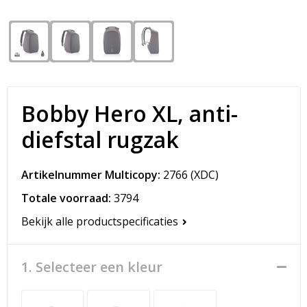
Snoepgoed
Matrozentassen
Spellen voor binnen en buiten
Opvouwbare tassen
Sport
Papieren tassen
Bobby Hero XL, anti-
Veiligheid, Auto en Fiets
Promotietassen
diefstal rugzak
Vrije tijd en Strand
Reistassen
Artikelnummer Multicopy:
2766
(XDC)
Rugzakken
Totale voorraad:
3794
Schoenentassen
Bekijk alle productspecificaties
Schoudertassen
1. Selecteer een kleur
Sporttassen