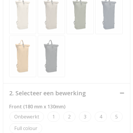
Strandtassen
Toilettassen
Waterbestendige tassen
Reistassensets
Duffeltassen
Autotassen
Goodiebags
2. Selecteer een bewerking
Aktetassen
Front (180 mm x 130mm)
Onbewerkt
1
2
3
4
5
Trolleys
Full colour