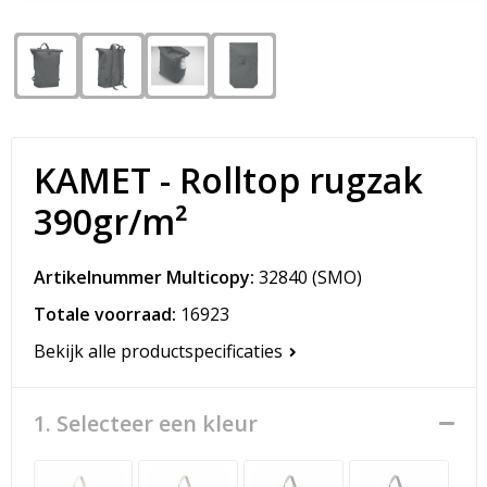
Snoepgoed
Matrozentassen
Spellen voor binnen en buiten
Opvouwbare tassen
Sport
Papieren tassen
KAMET - Rolltop rugzak
Veiligheid, Auto en Fiets
Promotietassen
390gr/m²
Vrije tijd en Strand
Reistassen
Artikelnummer Multicopy:
32840
(SMO)
Rugzakken
Totale voorraad:
16923
Schoenentassen
Bekijk alle productspecificaties
Schoudertassen
1. Selecteer een kleur
Sporttassen