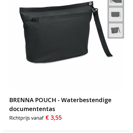
Strandtassen
Toilettassen
Waterbestendige tassen
Reistassensets
Duffeltassen
Autotassen
Goodiebags
BRENNA POUCH - Waterbestendige
Aktetassen
documententas
€ 3,55
Trolleys
Richtprijs vanaf