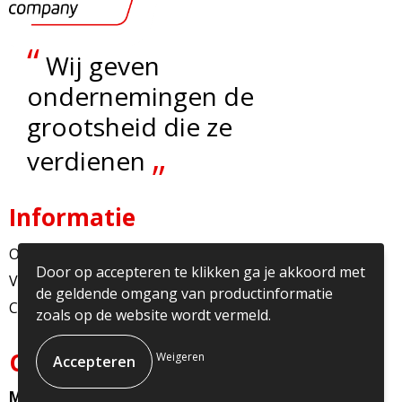
“
Wij geven
ondernemingen de
grootsheid die ze
„
verdienen
Informatie
Over ons
Door op accepteren te klikken ga je akkoord met
Veelgestelde vragen
de geldende omgang van productinformatie
Contact
zoals op de website wordt vermeld.
Contact
Weigeren
Multicopy Nederland