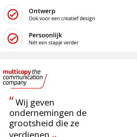
Snoepgoed
Matrozentassen
Ontwerp
Spellen voor binnen en buiten
Opvouwbare tassen
Ook voor een creatief design
Sport
Papieren tassen
Persoonlijk
Nét een stapje verder
Veiligheid, Auto en Fiets
Promotietassen
Vrije tijd en Strand
Reistassen
Rugzakken
Schoenentassen
“
Wij geven
Schoudertassen
ondernemingen de
grootsheid die ze
Sporttassen
„
verdienen