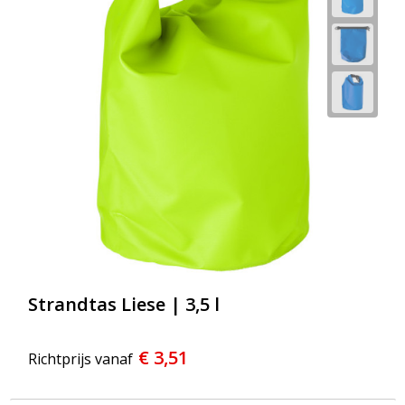
Strandtassen
Toilettassen
Waterbestendige tassen
Reistassensets
Duffeltassen
Autotassen
Goodiebags
Strandtas Liese | 3,5 l
Aktetassen
€ 3,51
Trolleys
Richtprijs vanaf